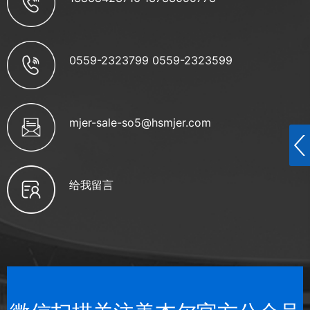
0559-2323799 0559-2323599
mjer-sale-so5@hsmjer.com
给我留言