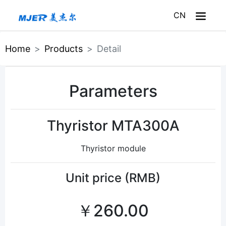
CN
Home
Home
Products
Detail
About Meijer
Parameters
Products
Service
Thyristor MTA300A
News
Thyristor module
Meijer Mall
Unit price (RMB)
￥260.00