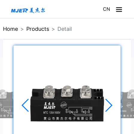
CN
Home
Home
Products
Detail
About Meijer
Products
Service
News
Meijer Mall